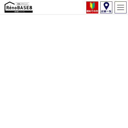
年末年始休業のお知らせ
2019年12月28日
今年も残すところあとわずかとなりました。本年も格別のご愛顧
を賜り厚くお礼申し上げます。
来年も増改築・リノベーション RenoBASE8スタッフ一同、皆様