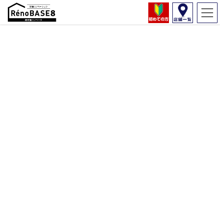
ブログ一覧ページ
HOME
コラム
コラム
2022年1月27日
コラム
【徹底解説】リノベーションとリフォームの違いと
は？
住まいを改装することを「リノベーション」と言ったり「リフォ
ーム」と言うことがありますが、いったいどう違うのか混乱して
しまうことがありませんか？ 一般的に「リノベーション」は、大