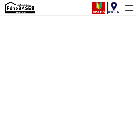
ブログ一覧ページ
HOME
2020年2月
2020年2月
2020年2月2日
コラム
リフォーム初心者のあなたに贈る『耐震
リフォームの教科書』
大切に長年住み続けてきた我が家。これからも大切に住み続けた
いですよね。そのためには、メンテナンスが欠かせません。ある
程度の築年数が経っている場合、地震に耐えられるだけの強度を