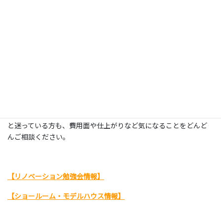
ってスムーズに工事を進めるためには経験と知識が必要です。建て
替えや新築とは違うポイントへの注意が必要ですから、リノベー
ションに特化した専門店に依頼するのがおすすめです。
RenoBASE8は本拠地である千葉県成田市をはじめ、茨城県も含め
た地域密着営業で住まいづくりをサポート。1軒丸ごとのフルリノ
ベーション専門店として、プロ目線のアドバイスをご提案します。
各地に展示場やショールームも設け、リノベーション相談会も開
催していますのでお気軽なご相談も大歓迎です。新築や建て替え
と迷っている方も、費用面や仕上がりなど気になることをどんど
んご相談ください。
【リノベーション勉強会情報】
【ショールーム・モデルハウス情報】